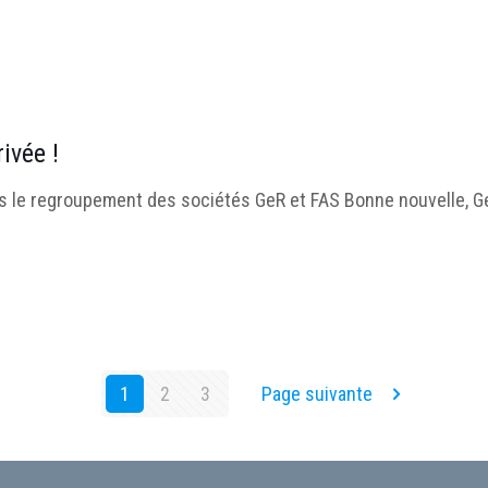
ivée !
le regroupement des sociétés GeR et FAS Bonne nouvelle, GeR e
1
2
3
Page suivante