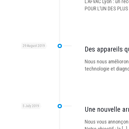
L’AFVAC Lyon : un re
POUR L’UN DES PLU
29 August 2019
Des appareils q
Nous nous améliorons
technologie et diagn
5 July 2019
Une nouvelle arr
Nous vous annonçons 
Notre objectif : la
[…]