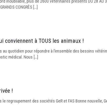
cord inoubliable, plus de 2600 vétérinaires présents DU 28 
S GRANDS CONGRÈS
[…]
ui conviennent à TOUS les animaux !
 au quotidien pour répondre à l’ensemble des besoins vétérina
ostic médical. Nous
[…]
ivée !
le regroupement des sociétés GeR et FAS Bonne nouvelle, GeR e